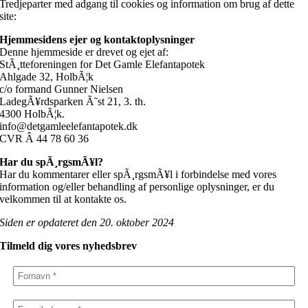
Tredjeparter med adgang til cookies og information om brug af dette
site:
Hjemmesidens ejer og kontaktoplysninger
Denne hjemmeside er drevet og ejet af:
StÃ¸tteforeningen for Det Gamle Elefantapotek
Ahlgade 32, HolbÃ¦k
c/o formand Gunner Nielsen
LadegÃ¥rdsparken Ã˜st 21, 3. th.
4300 HolbÃ¦k.
info@detgamleelefantapotek.dk
CVR Â 44 78 60 36
Har du spÃ¸rgsmÃ¥l?
Har du kommentarer eller spÃ¸rgsmÃ¥l i forbindelse med vores
information og/eller behandling af personlige oplysninger, er du
velkommen til at kontakte os.
Siden er opdateret den 20. oktober 2024
Tilmeld dig vores nyhedsbrev