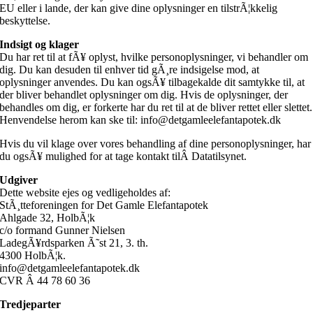
EU eller i lande, der kan give dine oplysninger en tilstrÃ¦kkelig
beskyttelse.
Indsigt og klager
Du har ret til at fÃ¥ oplyst, hvilke personoplysninger, vi behandler om
dig. Du kan desuden til enhver tid gÃ¸re indsigelse mod, at
oplysninger anvendes. Du kan ogsÃ¥ tilbagekalde dit samtykke til, at
der bliver behandlet oplysninger om dig. Hvis de oplysninger, der
behandles om dig, er forkerte har du ret til at de bliver rettet eller slettet.
Henvendelse herom kan ske til: info@detgamleelefantapotek.dk
Hvis du vil klage over vores behandling af dine personoplysninger, har
du ogsÃ¥ mulighed for at tage kontakt tilÂ Datatilsynet.
Udgiver
Dette website ejes og vedligeholdes af:
StÃ¸tteforeningen for Det Gamle Elefantapotek
Ahlgade 32, HolbÃ¦k
c/o formand Gunner Nielsen
LadegÃ¥rdsparken Ã˜st 21, 3. th.
4300 HolbÃ¦k.
info@detgamleelefantapotek.dk
CVR Â 44 78 60 36
Tredjeparter