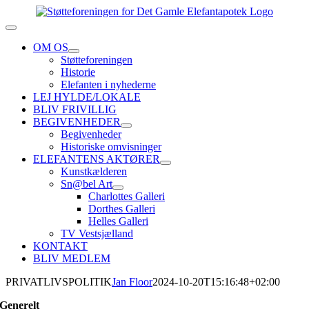
Skip
to
Toggle
content
Navigation
OM OS
Støtteforeningen
Historie
Elefanten i nyhederne
LEJ HYLDE/LOKALE
BLIV FRIVILLIG
BEGIVENHEDER
Begivenheder
Historiske omvisninger
ELEFANTENS AKTØRER
Kunstkælderen
Sn@bel Art
Charlottes Galleri
Dorthes Galleri
Helles Galleri
TV Vestsjælland
KONTAKT
BLIV MEDLEM
PRIVATLIVSPOLITIK
Jan Floor
2024-10-20T15:16:48+02:00
Generelt