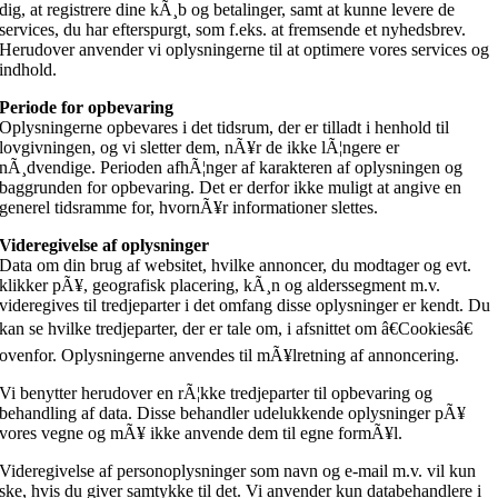
dig, at registrere dine kÃ¸b og betalinger, samt at kunne levere de
services, du har efterspurgt, som f.eks. at fremsende et nyhedsbrev.
Herudover anvender vi oplysningerne til at optimere vores services og
indhold.
Periode for opbevaring
Oplysningerne opbevares i det tidsrum, der er tilladt i henhold til
lovgivningen, og vi sletter dem, nÃ¥r de ikke lÃ¦ngere er
nÃ¸dvendige. Perioden afhÃ¦nger af karakteren af oplysningen og
baggrunden for opbevaring. Det er derfor ikke muligt at angive en
generel tidsramme for, hvornÃ¥r informationer slettes.
Videregivelse af oplysninger
Data om din brug af websitet, hvilke annoncer, du modtager og evt.
klikker pÃ¥, geografisk placering, kÃ¸n og alderssegment m.v.
videregives til tredjeparter i det omfang disse oplysninger er kendt. Du
kan se hvilke tredjeparter, der er tale om, i afsnittet om â€Cookiesâ€
ovenfor. Oplysningerne anvendes til mÃ¥lretning af annoncering.
Vi benytter herudover en rÃ¦kke tredjeparter til opbevaring og
behandling af data. Disse behandler udelukkende oplysninger pÃ¥
vores vegne og mÃ¥ ikke anvende dem til egne formÃ¥l.
Videregivelse af personoplysninger som navn og e-mail m.v. vil kun
ske, hvis du giver samtykke til det. Vi anvender kun databehandlere i