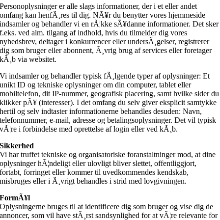
Personoplysninger er alle slags informationer, der i et eller andet
omfang kan henfÃ¸res til dig. NÃ¥r du benytter vores hjemmeside
indsamler og behandler vi en rÃ¦kke sÃ¥danne informationer. Det sker
f.eks. ved alm. tilgang af indhold, hvis du tilmelder dig vores
nyhedsbrev, deltager i konkurrencer eller undersÃ¸gelser, registrerer
dig som bruger eller abonnent, Ã¸vrig brug af services eller foretager
kÃ¸b via websitet.
Vi indsamler og behandler typisk fÃ¸lgende typer af oplysninger: Et
unikt ID og tekniske oplysninger om din computer, tablet eller
mobiltelefon, dit IP-nummer, geografisk placering, samt hvilke sider du
klikker pÃ¥ (interesser). I det omfang du selv giver eksplicit samtykke
hertil og selv indtaster informationerne behandles desuden: Navn,
telefonnummer, e-mail, adresse og betalingsoplysninger. Det vil typisk
vÃ¦re i forbindelse med oprettelse af login eller ved kÃ¸b.
Sikkerhed
Vi har truffet tekniske og organisatoriske foranstaltninger mod, at dine
oplysninger hÃ¦ndeligt eller ulovligt bliver slettet, offentliggjort,
fortabt, forringet eller kommer til uvedkommendes kendskab,
misbruges eller i Ã¸vrigt behandles i strid med lovgivningen.
FormÃ¥l
Oplysningerne bruges til at identificere dig som bruger og vise dig de
annoncer, som vil have stÃ¸rst sandsynlighed for at vÃ¦re relevante for