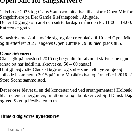
Open Mic for sangskrivere
1. Februar 2025 tog Claus Sørensen initiativet til at starte Open Mic for
Sangskrivere på Det Gamle Elefantapotek i Ahlgade.
Det er 10 gange om året den sidste lørdag i måneden kl. 11.00 – 14.00.
Entréen er gratis.
Sangskriverne skal tilmelde sig, og der er er plads til 10 ved Open Mic
og til efteråret 2025 langeres Open Circle kl. 9.30 med plads til 5.
Claus Sørensen
Claus gik på pension i 2015 og begyndte for alvor at skrive sine egne
sange og har indtil nu, skrevet ca. 50 – 60 sange!
Hurtigt begyndte Claus at tage ud og spille sine helt nye sange og
spillede i sommeren 2015 på Tunø Musikfestival og året efter i 2016 på
Store Scene samme sted.
Det er osse blevet til en del koncerter ved ved arrangementer i Holbæk,
bl.a. i Gendarmergården, rundt omkring i butikker ved Spil Dansk Dag
og ved Skvulp Festivalen m.m.
Tilmeld dig vores nyhedsbrev