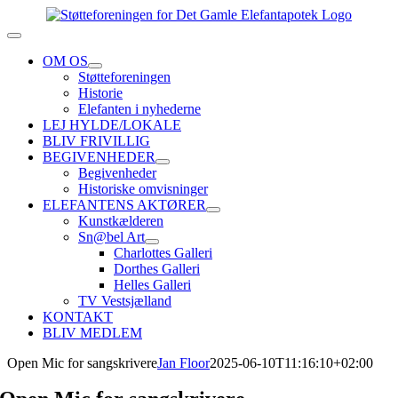
Skip
to
Toggle
content
Navigation
OM OS
Støtteforeningen
Historie
Elefanten i nyhederne
LEJ HYLDE/LOKALE
BLIV FRIVILLIG
BEGIVENHEDER
Begivenheder
Historiske omvisninger
ELEFANTENS AKTØRER
Kunstkælderen
Sn@bel Art
Charlottes Galleri
Dorthes Galleri
Helles Galleri
TV Vestsjælland
KONTAKT
BLIV MEDLEM
Open Mic for sangskrivere
Jan Floor
2025-06-10T11:16:10+02:00