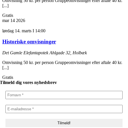
Omvisning 50 kr. per person Gruppeomvisninger efter aftale 40 kr.
[...]
Gratis
mar
14
2026
lørdag 14. marts I 14:00
Historiske omvisninger
Det Gamle Elefantapotek
Ahlgade 32, Holbæk
Omvisning 50 kr. per person Gruppeomvisninger efter aftale 40 kr.
[...]
Gratis
Tilmeld dig vores nyhedsbrev