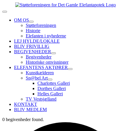
Skip
to
Toggle
content
Navigation
OM OS
Støtteforeningen
Historie
Elefanten i nyhederne
LEJ HYLDE/LOKALE
BLIV FRIVILLIG
BEGIVENHEDER
Begivenheder
Historiske omvisninger
ELEFANTENS AKTØRER
Kunstkælderen
Sn@bel Art
Charlottes Galleri
Dorthes Galleri
Helles Galleri
TV Vestsjælland
KONTAKT
BLIV MEDLEM
0 begivenheder found.