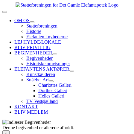
Skip
to
Toggle
content
Navigation
OM OS
Støtteforeningen
Historie
Elefanten i nyhederne
LEJ HYLDE/LOKALE
BLIV FRIVILLIG
BEGIVENHEDER
Begivenheder
Historiske omvisninger
ELEFANTENS AKTØRER
Kunstkælderen
Sn@bel Art
Charlottes Galleri
Dorthes Galleri
Helles Galleri
TV Vestsjælland
KONTAKT
BLIV MEDLEM
Denne begivenhed er allerede afholdt.
×