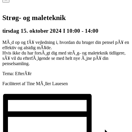
Strøg- og maleteknik
tirsdag 15. oktober 2024 I 10:00
-
14:00
MÃ¸d op og fÃ¥ vejledning i, hvordan du bruger din pensel pÃ¥ en
effektiv og alsidig mÃ¥de.
Hvis ikke du har forsÃ¸gt dig med strÃ¸g- og maleteknik tidligere,
sÃ¥ vil du efterfÃ¸lgende se med helt nye Ã¸jne pÃ¥ din
penselsamling.
Tema: EfterÃ¥r
Faciliteret af Tine MÃ¸ller Lauesen