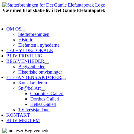
Skip
to
Vær med til at skabe liv i Det Gamle Elefantapotek
content
oggle
avigation
OM OS
Støtteforeningen
Historie
Elefanten i nyhederne
LEJ HYLDE/LOKALE
BLIV FRIVILLIG
BEGIVENHEDER
Begivenheder
Historiske omvisninger
ELEFANTENS AKTØRER
Kunstkælderen
Sn@bel Art
Charlottes Galleri
Dorthes Galleri
Helles Galleri
TV Vestsjælland
KONTAKT
BLIV MEDLEM