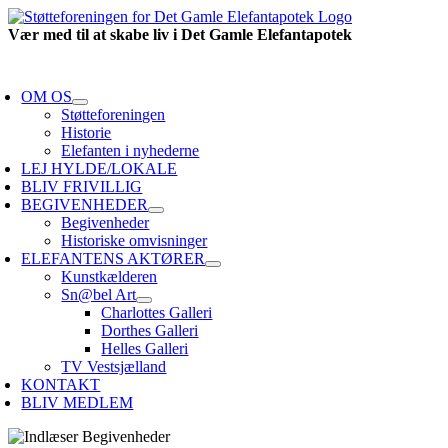
Skip
to
Vær med til at skabe liv i Det Gamle Elefantapotek
content
oggle
avigation
OM OS
Støtteforeningen
Historie
Elefanten i nyhederne
LEJ HYLDE/LOKALE
BLIV FRIVILLIG
BEGIVENHEDER
Begivenheder
Historiske omvisninger
ELEFANTENS AKTØRER
Kunstkælderen
Sn@bel Art
Charlottes Galleri
Dorthes Galleri
Helles Galleri
TV Vestsjælland
KONTAKT
BLIV MEDLEM