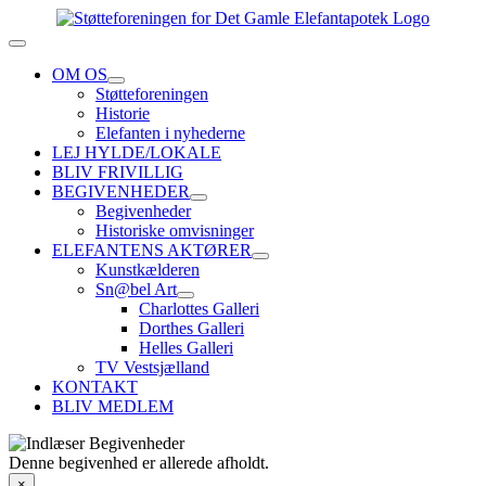
Skip
to
Toggle
content
Navigation
OM OS
Støtteforeningen
Historie
Elefanten i nyhederne
LEJ HYLDE/LOKALE
BLIV FRIVILLIG
BEGIVENHEDER
Begivenheder
Historiske omvisninger
ELEFANTENS AKTØRER
Kunstkælderen
Sn@bel Art
Charlottes Galleri
Dorthes Galleri
Helles Galleri
TV Vestsjælland
KONTAKT
BLIV MEDLEM
Denne begivenhed er allerede afholdt.
×