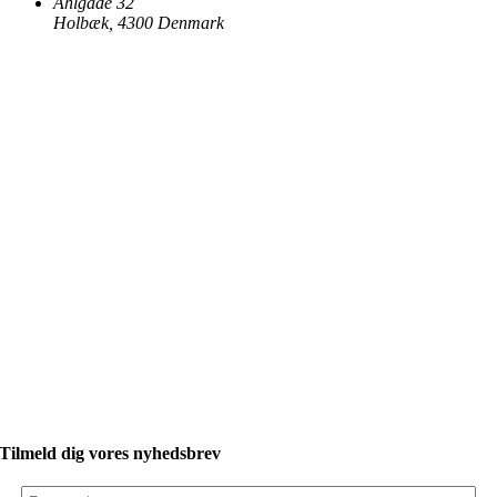
Ahlgade 32
Holbæk
,
4300
Denmark
Tilmeld dig vores nyhedsbrev