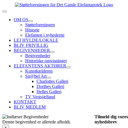
Skip
to
Toggle
content
Navigation
OM OS
Støtteforeningen
Historie
Elefanten i nyhederne
LEJ HYLDE/LOKALE
BLIV FRIVILLIG
BEGIVENHEDER
Begivenheder
Historiske omvisninger
ELEFANTENS AKTØRER
Kunstkælderen
Sn@bel Art
Charlottes Galleri
Dorthes Galleri
Helles Galleri
TV Vestsjælland
KONTAKT
BLIV MEDLEM
Tilmeld dig vores
Denne begivenhed er allerede afholdt.
nyhedsbrev
×